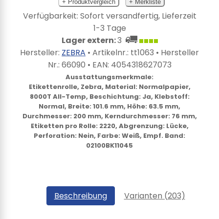
+ Produktvergleich
+ Merkliste
Verfügbarkeit: Sofort versandfertig, Lieferzeit
1-3 Tage
Lager extern:
3
Hersteller:
ZEBRA
• Artikelnr.:
tt1063
• Hersteller
Nr.:
66090
• EAN:
4054318627073
Ausstattungsmerkmale:
Etikettenrolle, Zebra, Material: Normalpapier,
8000T All-Temp, Beschichtung: Ja, Klebstoff:
Normal, Breite: 101.6 mm, Höhe: 63.5 mm,
Durchmesser: 200 mm, Kerndurchmesser: 76 mm,
Etiketten pro Rolle: 2220, Abgrenzung: Lücke,
Perforation: Nein, Farbe: Weiß, Empf. Band:
02100BK11045
Beschreibung
Varianten (203)