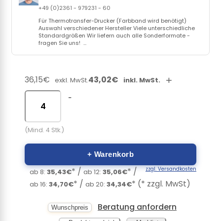
+49 (0)2361 - 979231 - 60
Für Thermotransfer-Drucker (Farbband wird benötigt)
Auswahl verschiedener Hersteller Viele unterschiedliche
Standardgrößen Wir liefern auch alle Sonderformate -
fragen Sie uns! ...
36,15€
43,02€
+
exkl. MwSt.
inkl. MwSt.
-
(Mind. 4 Stk.)
+ Warenkorb
zzgl. Versandkosten
* /
* /
ab 8:
35,43€
ab 12:
35,06€
* /
* (* zzgl. MwSt)
ab 16:
34,70€
ab 20:
34,34€
Beratung anfordern
Wunschpreis