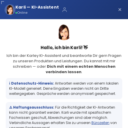
Über uns
Karli — KI-Assistent
×
×
Schnelle Lieferung
Online
Sichere Zahlung
Service Portal
(73 Bewertungen)
4.8
Sicher bei Karley
0
Hallo, ich bin Karli! 👋
Ich bin der Karley KI-Assistent und beantworte Dir gern Fragen
zu unseren Produkten und Leistungen. Du kannst mit mir
schreiben — oder
Dich mit einem echten Menschen
verbinden lassen
.
Zebra ZipShip 8000T All-Temp, Etikettenrolle, matt beschichtet,
102x64mm, Kern: 76mm,...
ℹ️ Datenschutz-Hinweis:
Antworten werden von einem lokalen
Zebra ZipShip 8000T All-Temp,
KI-Modell generiert. Deine Eingaben werden nicht an Dritte
Etikettenrolle, matt beschichtet,
weitergegeben. Gespräche werden anonymisiert gespeichert.
102x64mm, Kern: 76mm, Durchmesser:
200mm, Maße (BxH): 102x64mm, 2220
⚠️ Haftungsausschluss:
Für die Richtigkeit der KI-Antworten
Etiketten/Rolle
kann nicht garantiert werden. Karli wurde mit spezifischem
Fachwissen geschult, Abweichungen sind aber möglich.
Verbindliche Aussagen erhalten Sie zu unseren
Bürozeiten
von
unserem Fachpersonal.