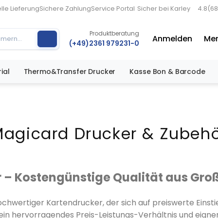
lle Lieferung
Sichere Zahlung
Service Portal
Sicher bei Karley
4.8
(68
Produktberatung
Anmelden
Mer
(+49)2361 979231-0
ial
Thermo&Transfer Drucker
Kasse Bon & Barcode
agicard Drucker & Zubeh
 – Kostengünstige Qualität aus Gro
hochwertiger Kartendrucker, der sich auf preiswerte Einst
ein hervorragendes Preis-Leistungs-Verhältnis und eignen