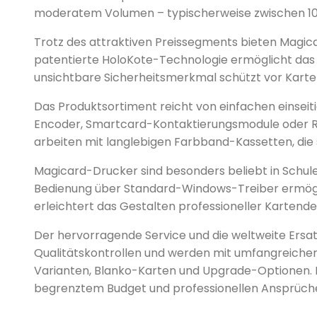
moderatem Volumen – typischerweise zwischen 100
Trotz des attraktiven Preissegments bieten Magicar
patentierte HoloKote-Technologie ermöglicht das 
unsichtbare Sicherheitsmerkmal schützt vor Karte
Das Produktsortiment reicht von einfachen einseit
Encoder, Smartcard-Kontaktierungsmodule oder RF
arbeiten mit langlebigen Farbband-Kassetten, die 
Magicard-Drucker sind besonders beliebt in Schulen
Bedienung über Standard-Windows-Treiber ermögli
erleichtert das Gestalten professioneller Kartende
Der hervorragende Service und die weltweite Ersat
Qualitätskontrollen und werden mit umfangreicher
Varianten, Blanko-Karten und Upgrade-Optionen. Ma
begrenztem Budget und professionellen Ansprüch