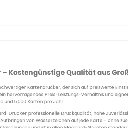
 – Kostengünstige Qualität aus Gro
hochwertiger Kartendrucker, der sich auf preiswerte Einst
ein hervorragendes Preis-Leistungs-Verhältnis und eignen
 und 5.000 Karten pro Jahr.
d-Drucker professionelle Druckqualität, hohe Zuverlässig
Aufbringen von Wasserzeichen auf jede Karte – ohne zus
nfälschungen und ist in allen Magicard-Geräten standar