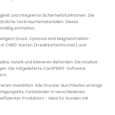
keit und integrierte Sicherheitsfunktionen. Die
ätzliche Verbrauchsmaterialien. Dieses
dmäßig enthalten.
eitigem Druck. Optional sind Magnetstreifen-
ard-CR80-Karten (Kreditkartenformat) und
os, Hotels und kleineren Behörden. Die intuitive
en. Die mitgelieferte CardPRINT-Software
ern.
eren Investition. Alle Drucker durchlaufen strenge
inigungskits, Farbbänder in verschiedenen
fizienter Produktion – ideal für Kunden mit