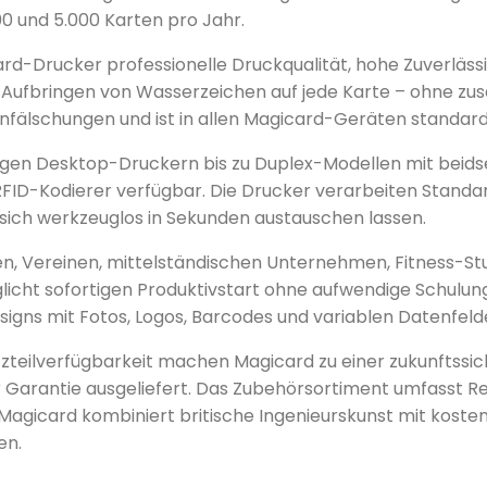
 und 5.000 Karten pro Jahr.
d-Drucker professionelle Druckqualität, hohe Zuverlässig
Aufbringen von Wasserzeichen auf jede Karte – ohne zus
nfälschungen und ist in allen Magicard-Geräten standar
igen Desktop-Druckern bis zu Duplex-Modellen mit beids
ID-Kodierer verfügbar. Die Drucker verarbeiten Stand
sich werkzeuglos in Sekunden austauschen lassen.
, Vereinen, mittelständischen Unternehmen, Fitness-Studi
cht sofortigen Produktivstart ohne aufwendige Schulung
signs mit Fotos, Logos, Barcodes und variablen Datenfeld
zteilverfügbarkeit machen Magicard zu einer zukunftssich
 Garantie ausgeliefert. Das Zubehörsortiment umfasst Re
gicard kombiniert britische Ingenieurskunst mit kostenef
en.