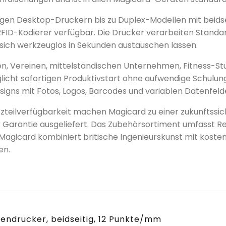
igen Desktop-Druckern bis zu Duplex-Modellen mit beids
ID-Kodierer verfügbar. Die Drucker verarbeiten Stand
sich werkzeuglos in Sekunden austauschen lassen.
, Vereinen, mittelständischen Unternehmen, Fitness-Studi
cht sofortigen Produktivstart ohne aufwendige Schulung
signs mit Fotos, Logos, Barcodes und variablen Datenfeld
zteilverfügbarkeit machen Magicard zu einer zukunftssich
 Garantie ausgeliefert. Das Zubehörsortiment umfasst Re
gicard kombiniert britische Ingenieurskunst mit kostenef
en.
endrucker, beidseitig, 12 Punkte/mm