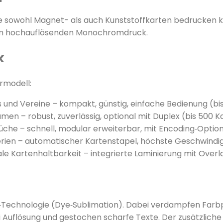
die sowohl Magnet- als auch Kunststoffkarten bedrucken k
nem hochauflösenden Monochromdruck.
k
rmodell:
os und Vereine – kompakt, günstig, einfache Bedienung (b
umen – robust, zuverlässig, optional mit Duplex (bis 500
üche – schnell, modular erweiterbar, mit Encoding‑Optio
erien – automatischer Kartenstapel, höchste Geschwindig
 Kartenhaltbarkeit – integrierte Laminierung mit Overl
k‑Technologie (Dye‑Sublimation). Dabei verdampfen Farbp
dpi Auflösung und gestochen scharfe Texte. Der zusätzlic