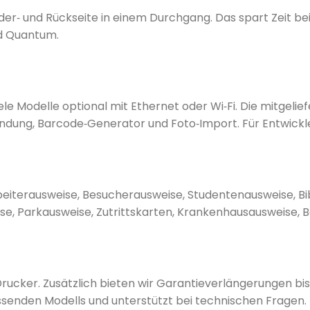
er‑ und Rückseite in einem Durchgang. Das spart Zeit be
nd Quantum.
ele Modelle optional mit Ethernet oder Wi‑Fi. Die mitgeli
dung, Barcode‑Generator und Foto‑Import. Für Entwickler
rbeiterausweise, Besucherausweise, Studentenausweise, Bi
e, Parkausweise, Zutrittskarten, Krankenhausausweise, 
 Drucker. Zusätzlich bieten wir Garantieverlängerungen bi
senden Modells und unterstützt bei technischen Fragen.