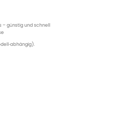
s – günstig und schnell
se
dell‑abhängig).