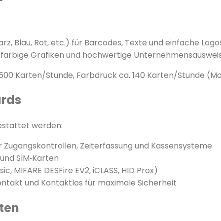
z, Blau, Rot, etc.) für Barcodes, Texte und einfache Logo
s, farbige Grafiken und hochwertige Unternehmensauswei
 500 Karten/Stunde, Farbdruck ca. 140 Karten/Stunde (Mo
ards
estattet werden:
r Zugangskontrollen, Zeiterfassung und Kassensysteme
und SIM‑Karten
c, MIFARE DESFire EV2, iCLASS, HID Prox)
ntakt und Kontaktlos für maximale Sicherheit
rten