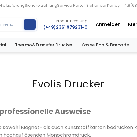
lle Lieferung
Sichere Zahlung
Service Portal
Sicher bei Karley
4.8
(68
Produktberatung
Anmelden
Mer
(+49)2361 979231-0
ial
Thermo&Transfer Drucker
Kasse Bon & Barcode
Evolis Drucker
 professionelle Ausweise
die sowohl Magnet- als auch Kunststoffkarten bedrucken k
nem hochauflösenden Monochromdruck.