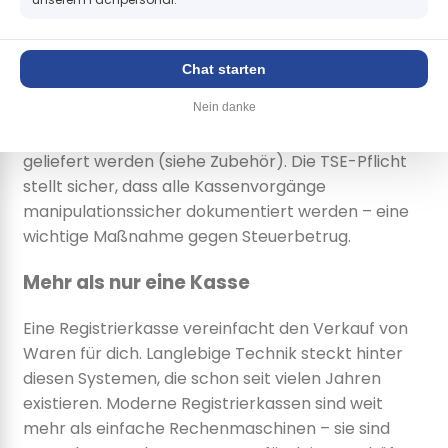
Geschäftserfolg
Seit dem 01.01.2020 benötigen elektronische
Chat starten
Kassen eine TSE-Schnittstelle („Technische
Nein danke
Sicherheitseinrichtung"). Diese ist als SD-Karte zu
unseren Kassen erhältlich und kann gegen Aufpreis
geliefert werden (siehe Zubehör). Die TSE-Pflicht
stellt sicher, dass alle Kassenvorgänge
manipulationssicher dokumentiert werden – eine
wichtige Maßnahme gegen Steuerbetrug.
Mehr als nur eine Kasse
Eine Registrierkasse vereinfacht den Verkauf von
Waren für dich. Langlebige Technik steckt hinter
diesen Systemen, die schon seit vielen Jahren
existieren. Moderne Registrierkassen sind weit
mehr als einfache Rechenmaschinen – sie sind