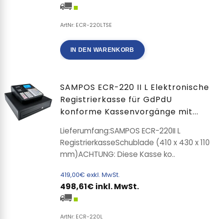
ArtNr: ECR-220LTSE
IN DEN WARENKORB
SAMPOS ECR-220 II L Elektronische
Registrierkasse für GdPdU
konforme Kassenvorgänge mit...
Lieferumfang:SAMPOS ECR-220II L
RegistrierkasseSchublade (410 x 430 x 110
mm)ACHTUNG: Diese Kasse ko..
419,00€ exkl. MwSt.
498,61€ inkl. MwSt.
ArtNr: ECR-220L