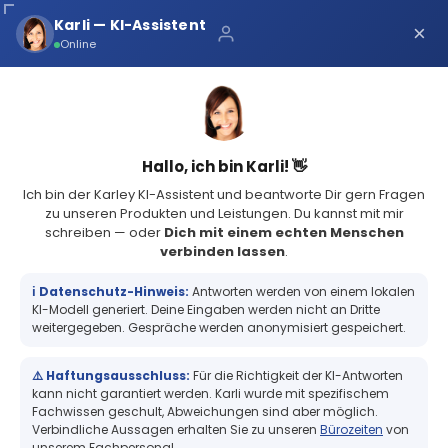
Über uns
Karli — KI-Assistent
×
×
Schnelle Lieferung
Online
Sichere Zahlung
Service Portal
(73 Bewertungen)
4.8
Sicher bei Karley
0
Hallo, ich bin Karli! 👋
Ich bin der Karley KI-Assistent und beantworte Dir gern Fragen
zu unseren Produkten und Leistungen. Du kannst mit mir
schreiben — oder
Dich mit einem echten Menschen
verbinden lassen
.
Kasse Bon & Barcode
Kassensysteme
Registrierkassen
ℹ️ Datenschutz-Hinweis:
Antworten werden von einem lokalen
Registrierkassen
KI-Modell generiert. Deine Eingaben werden nicht an Dritte
weitergegeben. Gespräche werden anonymisiert gespeichert.
Registrierkassen – Moderne
⚠️ Haftungsausschluss:
Für die Richtigkeit der KI-Antworten
kann nicht garantiert werden. Karli wurde mit spezifischem
Fachwissen geschult, Abweichungen sind aber möglich.
Kassensysteme für deinen
Verbindliche Aussagen erhalten Sie zu unseren
Bürozeiten
von
unserem Fachpersonal.