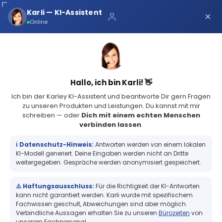
Über uns
Karli — KI-Assistent
×
×
Schnelle Lieferung
Online
Sichere Zahlung
Service Portal
(73 Bewertungen)
4.8
Sicher bei Karley
0
Hallo, ich bin Karli! 👋
Ich bin der Karley KI-Assistent und beantworte Dir gern Fragen
zu unseren Produkten und Leistungen. Du kannst mit mir
schreiben — oder
Dich mit einem echten Menschen
verbinden lassen
.
Kasse Bon & Barcode
Barcode-Scanner
Handscanner
Datalogic
ℹ️ Datenschutz-Hinweis:
Antworten werden von einem lokalen
Datalogic
KI-Modell generiert. Deine Eingaben werden nicht an Dritte
weitergegeben. Gespräche werden anonymisiert gespeichert.
Datalogic Barcodescanner –
⚠️ Haftungsausschluss:
Für die Richtigkeit der KI-Antworten
kann nicht garantiert werden. Karli wurde mit spezifischem
Fachwissen geschult, Abweichungen sind aber möglich.
Zuverlässige Lesetechnologie
Verbindliche Aussagen erhalten Sie zu unseren
Bürozeiten
von
unserem Fachpersonal.