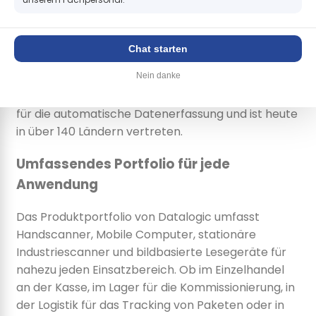
für Industrie und Handel
Datalogic
ist einer der weltweit führenden
Chat starten
Hersteller von Barcodescannern und Auto-ID-
Nein danke
Lösungen. Seit über 50 Jahren entwickelt das
italienische Unternehmen innovative Technologien
für die automatische Datenerfassung und ist heute
in über 140 Ländern vertreten.
Umfassendes Portfolio für jede
Anwendung
Das Produktportfolio von Datalogic umfasst
Handscanner, Mobile Computer, stationäre
Industriescanner und bildbasierte Lesegeräte für
nahezu jeden Einsatzbereich. Ob im Einzelhandel
an der Kasse, im Lager für die Kommissionierung, in
der Logistik für das Tracking von Paketen oder in