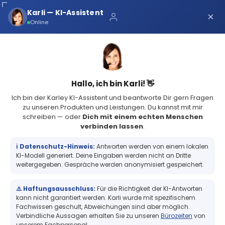
Über uns
Karli — KI-Assistent
×
×
Schnelle Lieferung
Online
Sichere Zahlung
Service Portal
(73 Bewertungen)
4.8
Sicher bei Karley
0
Hallo, ich bin Karli! 👋
Ich bin der Karley KI-Assistent und beantworte Dir gern Fragen
zu unseren Produkten und Leistungen. Du kannst mit mir
schreiben — oder
Dich mit einem echten Menschen
verbinden lassen
.
Expressproduktion Kleinstmenge Etiketten von 1 bis zu 5 Rollen
Expressproduktion Kleinstmenge
ℹ️ Datenschutz-Hinweis:
Antworten werden von einem lokalen
Etiketten von 1 bis zu 5 Rollen
KI-Modell generiert. Deine Eingaben werden nicht an Dritte
weitergegeben. Gespräche werden anonymisiert gespeichert.
⚠️ Haftungsausschluss:
Für die Richtigkeit der KI-Antworten
+
kann nicht garantiert werden. Karli wurde mit spezifischem
Fachwissen geschult, Abweichungen sind aber möglich.
Verbindliche Aussagen erhalten Sie zu unseren
Bürozeiten
von
unserem Fachpersonal.