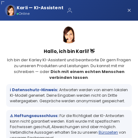
Über uns
Karli — KI-Assistent
×
×
Schnelle Lieferung
Online
Sichere Zahlung
Service Portal
(73 Bewertungen)
4.8
Sicher bei Karley
0
Hallo, ich bin Karli! 👋
Ich bin der Karley KI-Assistent und beantworte Dir gern Fragen
zu unseren Produkten und Leistungen. Du kannst mit mir
schreiben — oder
Dich mit einem echten Menschen
verbinden lassen
.
Zeiterfassung & Zutritt
Kellnerschloss
ℹ️ Datenschutz-Hinweis:
Antworten werden von einem lokalen
Kellnerschloss
KI-Modell generiert. Deine Eingaben werden nicht an Dritte
weitergegeben. Gespräche werden anonymisiert gespeichert.
Ein Kellnerschlüssel kann aus RFID‑ oder anderen
⚠️ Haftungsausschluss:
Für die Richtigkeit der KI-Antworten
kann nicht garantiert werden. Karli wurde mit spezifischem
Transpondersystemen bestehen und ermöglicht
Fachwissen geschult, Abweichungen sind aber möglich.
die automatische Identifikation eines
Verbindliche Aussagen erhalten Sie zu unseren
Bürozeiten
von
Mitarbeitenden. In Kombination mit der passenden
unserem Fachpersonal.