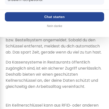
Restaurant‑Software wird dadurch eine nahtlose
Anmeldung an der Kasse realisiert – ohne dass du
Chat starten
dein Passwort eingeben musst.
Nein danke
Du legst einfach deinen Schlüssel in die Nähe des
Schlosses, und schon bist du im Warenwirtschafts-
bzw. Bestellsystem angemeldet. Sobald du den
Schlüssel entfernst, meldest du dich automatisch
ab. Das spart Zeit, gerade wenn du viel zu tun hast.
Da Kassensysteme in Restaurants öffentlich
zugänglich sind, ist ein sicherer Zugriff unerlässlich.
Deshalb bieten wir einen geschützten
Kellnerschlüssel an, der deine Daten schützt und
gleichzeitig den Arbeitsalltag vereinfacht.
Ein Kellnerschlüssel kann aus RFID‑ oder anderen