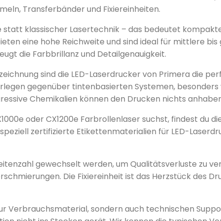
mmeln, Transferbänder und Fixiereinheiten.
 statt klassischer Lasertechnik – das bedeutet kompakte
eten eine hohe Reichweite und sind ideal für mittlere bis
gt die Farbbrillanz und Detailgenauigkeit.
ichnung sind die LED-Laserdrucker von Primera die perf
erlegen gegenüber tintenbasierten Systemen, besonders 
ggressive Chemikalien können den Drucken nichts anhaben
00e oder CX1200e Farbrollenlaser suchst, findest du die
eziell zertifizierte Etikettenmaterialien für LED-Laserdr
itenzahl gewechselt werden, um Qualitätsverluste zu ve
chmierungen. Die Fixiereinheit ist das Herzstück des Dru
ht nur Verbrauchsmaterial, sondern auch technischen Sup