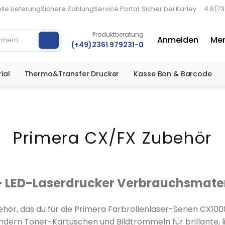
lle Lieferung
Sichere Zahlung
Service Portal
Sicher bei Karley
4.8
(7
Produktberatung
Anmelden
Mer
(+49)2361 979231-0
ial
Thermo&Transfer Drucker
Kasse Bon & Barcode
Primera CX/FX Zubehör
– LED-Laserdrucker Verbrauchsmater
ubehör, das du für die Primera Farbrollenlaser-Serien CX10
rn Toner-Kartuschen und Bildtrommeln für brillante, lich