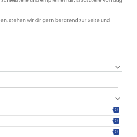
schleißteile und empfehlen dir, Ersatzteile vorrätig
n, stehen wir dir gern beratend zur Seite und
0
0
0