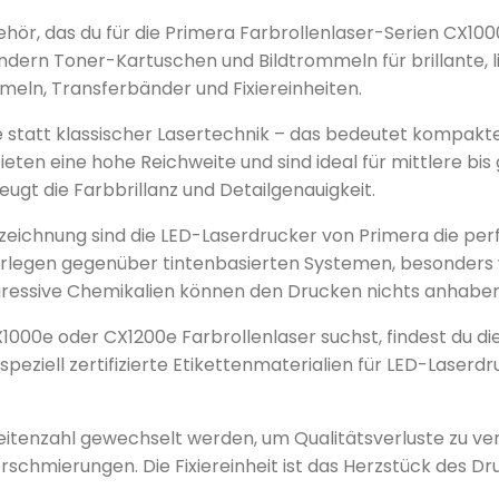
ubehör, das du für die Primera Farbrollenlaser-Serien CX10
rn Toner-Kartuschen und Bildtrommeln für brillante, lich
mmeln, Transferbänder und Fixiereinheiten.
 statt klassischer Lasertechnik – das bedeutet kompakte
eten eine hohe Reichweite und sind ideal für mittlere bis
gt die Farbbrillanz und Detailgenauigkeit.
ichnung sind die LED-Laserdrucker von Primera die perf
erlegen gegenüber tintenbasierten Systemen, besonders 
ggressive Chemikalien können den Drucken nichts anhaben
00e oder CX1200e Farbrollenlaser suchst, findest du die
eziell zertifizierte Etikettenmaterialien für LED-Laserdr
itenzahl gewechselt werden, um Qualitätsverluste zu ve
chmierungen. Die Fixiereinheit ist das Herzstück des Dru