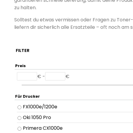
garantieren schnelle Lieferung, damit deine Produkt
zu halten.
Solltest du etwas vermissen oder Fragen zu Toner-
liefern dir sicherlich alle Ersatzteile – oft noch am 
FILTER
Preis
€ -
€
Für Drucker
FX1000e/1200e
Oki 1050 Pro
Primera CX1000e