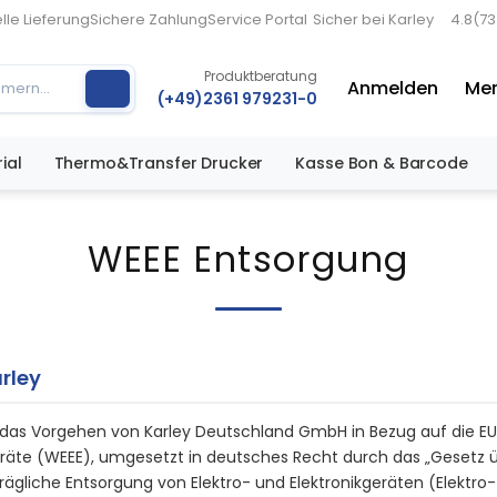
lle Lieferung
Sichere Zahlung
Service Portal
Sicher bei Karley
4.8
(7
Produktberatung
Anmelden
Mer
(+49)2361 979231-0
ial
Thermo&Transfer Drucker
Kasse Bon & Barcode
WEEE Entsorgung
rley
r das Vorgehen von Karley Deutschland GmbH in Bezug auf die EU-
geräte (WEEE), umgesetzt in deutsches Recht durch das „Gesetz ü
liche Entsorgung von Elektro- und Elektronikgeräten (Elektro-