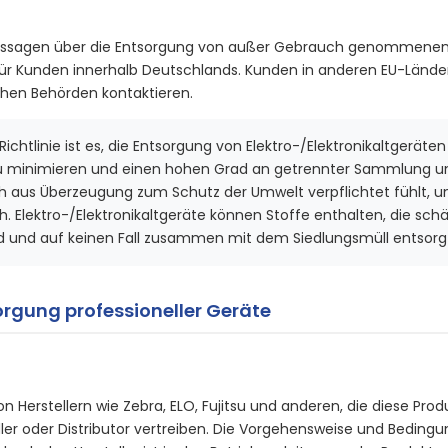
ssagen über die Entsorgung von außer Gebrauch genommenen
für Kunden innerhalb Deutschlands. Kunden in anderen EU-Ländern
chen Behörden kontaktieren.
U-Richtlinie ist es, die Entsorgung von Elektro-/Elektronikaltge
zu minimieren und einen hohen Grad an getrennter Sammlung un
h aus Überzeugung zum Schutz der Umwelt verpflichtet fühlt, u
. Elektro-/Elektronikaltgeräte können Stoffe enthalten, die schä
 und auf keinen Fall zusammen mit dem Siedlungsmüll entsorgt
gung professioneller Geräte
on Herstellern wie Zebra, ELO, Fujitsu und anderen, die diese Pr
ler oder Distributor vertreiben. Die Vorgehensweise und Bedingu