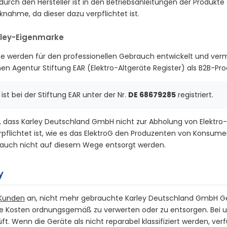
ch den Hersteller ist in den Betriebsanleitungen der Produkte e
cknahme, da dieser dazu verpflichtet ist.
rley-Eigenmarke
e werden für den professionellen Gebrauch entwickelt und ver
en Agentur Stiftung EAR (Elektro-Altgeräte Register) als B2B-P
ist bei der Stiftung EAR unter der Nr.
DE 68679285
registriert.
t, dass Karley Deutschland GmbH nicht zur Abholung von Elektro-
lichtet ist, wie es das ElektroG den Produzenten von Konsume
e auch nicht auf diesem Wege entsorgt werden.
y
 Kunden
an, nicht mehr gebrauchte Karley Deutschland GmbH Ge
Kosten ordnungsgemäß zu verwerten oder zu entsorgen. Bei uns
ft. Wenn die Geräte als nicht reparabel klassifiziert werden, ver