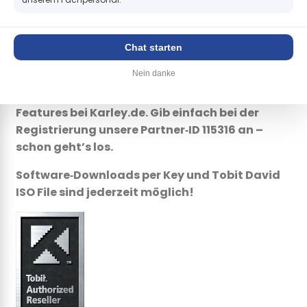
Neu: Bestellst du ein Vollprodukt und lässt es
installieren, aktivieren wir als
Systemhauskunde innerhalb Minuten Updates
Chat starten
und zusätzliche Funktionen! Kein langes
Nein danke
Warten mehr auf
Virensignaturverlängerungen oder neue
Features bei Karley.de. Gib einfach bei der
Registrierung unsere Partner‑ID 115316 an –
schon geht’s los.
Software‑Downloads per Key und Tobit David
ISO File sind jederzeit möglich!