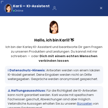
Über uns
Karli — KI-Assistent
×
×
Schnelle Lieferung
Online
Sichere Zahlung
Service Portal
(73 Bewertungen)
4.8
Sicher bei Karley
0
Hallo, ich bin Karli! 👋
Ich bin der Karley KI-Assistent und beantworte Dir gern Fragen
zu unseren Produkten und Leistungen. Du kannst mit mir
schreiben — oder
Dich mit einem echten Menschen
verbinden lassen
.
Netzwerk & Computer
TobitDavid, Chayns & Co.
ℹ️ Datenschutz-Hinweis:
Antworten werden von einem lokalen
TobitDavid, Chayns & Co.
KI-Modell generiert. Deine Eingaben werden nicht an Dritte
weitergegeben. Gespräche werden anonymisiert gespeichert.
Willst du kompetenten Vor‑Ort‑Service? Dann bist
⚠️ Haftungsausschluss:
Für die Richtigkeit der KI-Antworten
kann nicht garantiert werden. Karli wurde mit spezifischem
du bei uns genau richtig – wir besitzen die nötigen
Fachwissen geschult, Abweichungen sind aber möglich.
Tobit‑Zertifikate, um unsere Expertise zu belegen.
Verbindliche Aussagen erhalten Sie zu unseren
Bürozeiten
von
unserem Fachpersonal.