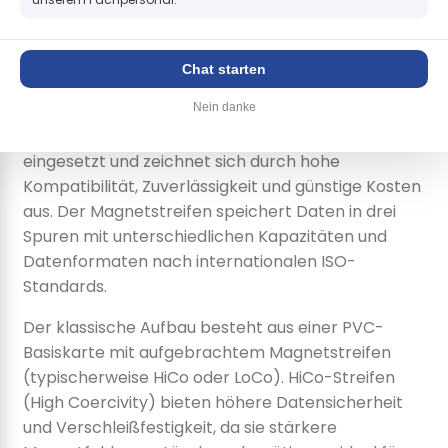
Bezahlung
Magnetkarten sind Kunststoffkarten im
Chat starten
Kreditkartenformat mit einem charakteristischen
Nein danke
Magnetstreifen auf der Rückseite. Diese bewährte
Technologie wird seit Jahrzehnten weltweit
eingesetzt und zeichnet sich durch hohe
Kompatibilität, Zuverlässigkeit und günstige Kosten
aus. Der Magnetstreifen speichert Daten in drei
Spuren mit unterschiedlichen Kapazitäten und
Datenformaten nach internationalen ISO-
Standards.
Der klassische Aufbau besteht aus einer PVC-
Basiskarte mit aufgebrachtem Magnetstreifen
(typischerweise HiCo oder LoCo). HiCo-Streifen
(High Coercivity) bieten höhere Datensicherheit
und Verschleißfestigkeit, da sie stärkere