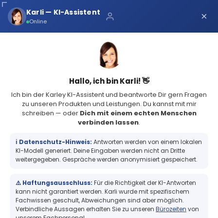
Über uns
Karli — KI-Assistent
×
×
Schnelle Lieferung
Online
Sichere Zahlung
Service Portal
(73 Bewertungen)
4.8
Sicher bei Karley
0
Hallo, ich bin Karli! 👋
Ich bin der Karley KI-Assistent und beantworte Dir gern Fragen
zu unseren Produkten und Leistungen. Du kannst mit mir
schreiben — oder
Dich mit einem echten Menschen
verbinden lassen
.
Thermo&Transfer Drucker
Kartendrucker & Zubehör
Magnetkarten
ℹ️ Datenschutz-Hinweis:
Antworten werden von einem lokalen
Magnetkarten
KI-Modell generiert. Deine Eingaben werden nicht an Dritte
weitergegeben. Gespräche werden anonymisiert gespeichert.
Magnetkarten – Bewährte
⚠️ Haftungsausschluss:
Für die Richtigkeit der KI-Antworten
kann nicht garantiert werden. Karli wurde mit spezifischem
Fachwissen geschult, Abweichungen sind aber möglich.
Technologie für Zugang &
Verbindliche Aussagen erhalten Sie zu unseren
Bürozeiten
von
unserem Fachpersonal.