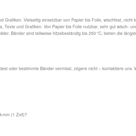
 Grafiken. Vielseitig einsetzbar von Papier bis Folie, wischfest, nicht kr
Texte und Grafiken. Von Papier bis Folie nutzbar, sehr gut wisch- und
lder. Bänder sind teilweise hitzebeständig bis 250 °C, bieten die läng
st oder bestimmte Bänder vermisst, zögere nicht – kontaktiere uns. Wi
 mm (1 Zoll)?