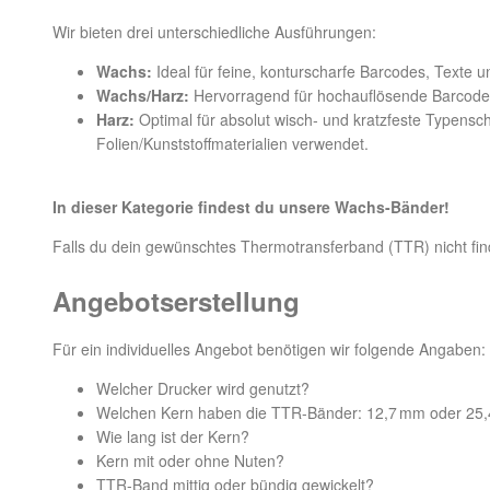
Wir bieten drei unterschiedliche Ausführungen:
Wachs:
Ideal für feine, konturscharfe Barcodes, Texte und
Wachs/Harz:
Hervorragend für hochauflösende Barcodes, 
Harz:
Optimal für absolut wisch‑ und kratzfeste Typenschi
Folien/Kunststoffmaterialien verwendet.
In dieser Kategorie findest du unsere Wachs-Bänder!
Falls du dein gewünschtes Thermotransferband (TTR) nicht finde
Angebotserstellung
Für ein individuelles Angebot benötigen wir folgende Angaben:
Welcher Drucker wird genutzt?
Welchen Kern haben die TTR-Bänder: 12,7 mm oder 25,4
Wie lang ist der Kern?
Kern mit oder ohne Nuten?
TTR-Band mittig oder bündig gewickelt?