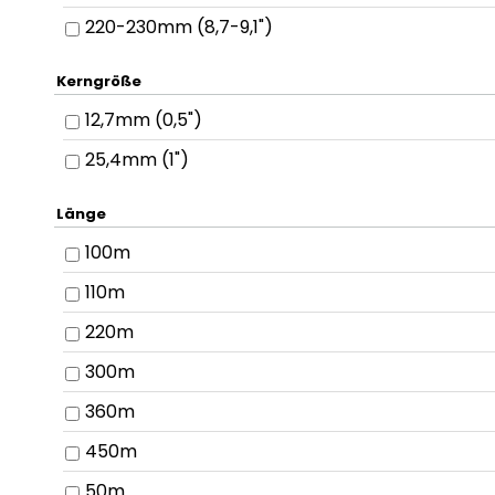
220-230mm (8,7-9,1")
Kerngröße
12,7mm (0,5")
25,4mm (1")
Länge
100m
110m
220m
300m
360m
450m
50m