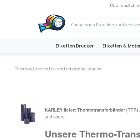
Über uns
Schne
Etiketten Drucker
Etiketten & Mater
Thermo&Transfer Drucker
Farbbänder
Wachs
KARLEY liefert Thermotransferbänder (TTR) 
und spare.
Unsere Thermo-Trans