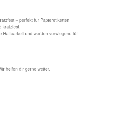
atzfest – perfekt für Papieretiketten.
 kratzfest.
ste Haltbarkeit und werden vorwiegend für
r helfen dir gerne weiter.