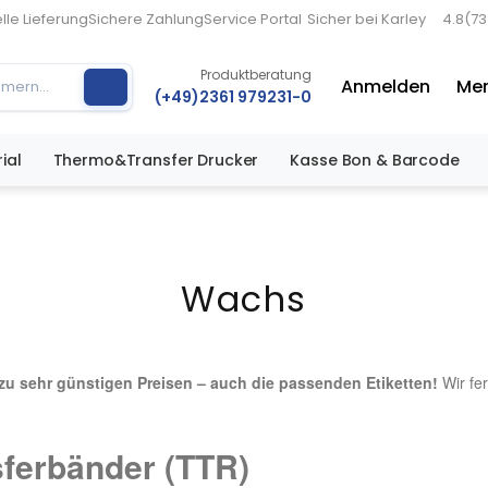
lle Lieferung
Sichere Zahlung
Service Portal
Sicher bei Karley
4.8
(7
Produktberatung
Anmelden
Mer
(+49)2361 979231-0
ial
Thermo&Transfer Drucker
Kasse Bon & Barcode
Wachs
zu sehr günstigen Preisen – auch die passenden Etiketten!
Wir fer
ferbänder (TTR)