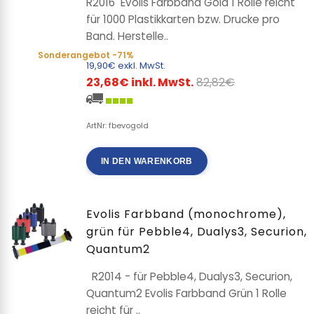
R2016 Evolis Farbband Gold 1 Rolle reicht
für 1000 Plastikkarten bzw. Drucke pro
Band. Herstelle..
Sonderangebot
-71%
19,90€ exkl. MwSt.
23,68€ inkl. MwSt.
82,82€
ArtNr: fbevogold
IN DEN WARENKORB
Evolis Farbband (monochrome),
grün für Pebble4, Dualys3, Securion,
Quantum2
R2014 - für Pebble4, Dualys3, Securion,
Quantum2 Evolis Farbband Grün 1 Rolle
reicht für ..