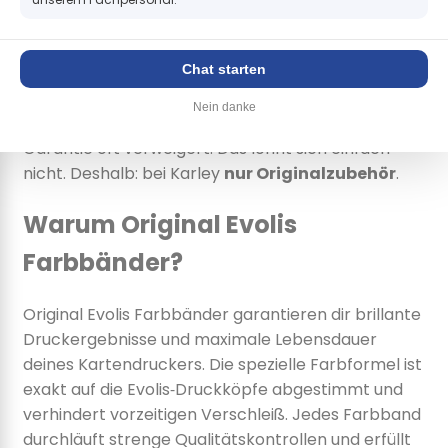
Karley vertreibt ausschließlich originale
Evolis‑Farbbänder. Mit selbstgefertigten und
Chat starten
günstigeren Bändern sind die Ergebnisse viel
schlechter – zudem kann zu hohe Hitze den
Nein danke
Druckkopf beschädigen, sodass der Hersteller die
Garantie oft verweigert. Das lohnt sich einfach
nicht. Deshalb: bei Karley
nur Originalzubehör
.
Warum Original Evolis
Farbbänder?
Original Evolis Farbbänder garantieren dir brillante
Druckergebnisse und maximale Lebensdauer
deines Kartendruckers. Die spezielle Farbformel ist
exakt auf die Evolis‑Druckköpfe abgestimmt und
verhindert vorzeitigen Verschleiß. Jedes Farbband
durchläuft strenge Qualitätskontrollen und erfüllt