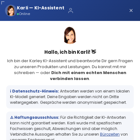
Über uns
Karli — KI-Assistent
×
×
Schnelle Lieferung
Online
Sichere Zahlung
Service Portal
(73 Bewertungen)
4.8
Sicher bei Karley
0
Hallo, ich bin Karli! 👋
Ich bin der Karley KI-Assistent und beantworte Dir gern Fragen
zu unseren Produkten und Leistungen. Du kannst mit mir
schreiben — oder
Dich mit einem echten Menschen
verbinden lassen
.
Kartendrucker & Zubehör
Evolis Farbbänder
ℹ️ Datenschutz-Hinweis:
Antworten werden von einem lokalen
Evolis Farbbänder
KI-Modell generiert. Deine Eingaben werden nicht an Dritte
weitergegeben. Gespräche werden anonymisiert gespeichert.
Original Evolis Farbbänder für
⚠️ Haftungsausschluss:
Für die Richtigkeit der KI-Antworten
kann nicht garantiert werden. Karli wurde mit spezifischem
Fachwissen geschult, Abweichungen sind aber möglich.
professionellen Kartendruck
Verbindliche Aussagen erhalten Sie zu unseren
Bürozeiten
von
unserem Fachpersonal.