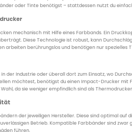
nder oder Tinte benötigst – stattdessen nutzt du einfa
odrucker
ken mechanisch mit Hilfe eines Farbbands. Ein Druckko
berträgt. Diese Technologie ist robust, kann Durchschlä
 arbeiten berührungslos und benötigen nur spezielles Th
 der Industrie oder überall dort zum Einsatz, wo Durch
rstellen möchtest, benötigst du einen Impact-Drucker mit
ahl, da sie weniger empfindlich sind als Thermodrucker
ität
ndern der jeweiligen Hersteller. Diese sind optimal auf
uverlässigen Betrieb. Kompatible Farbbänder sind zwar g
häden führen.