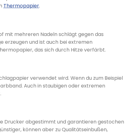
ch
Thermopapier
.
pf mit mehreren Nadeln schlägt gegen das
ge erzeugen und ist auch bei extremen
ermopapier, das sich durch Hitze verfärbt.
schlagpapier verwendet wird. Wenn du zum Beispiel
 Farbband. Auch in staubigen oder extremen
.
 die Drucker abgestimmt und garantieren gestochen
ünstiger, können aber zu Qualitätseinbußen,