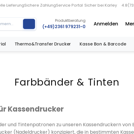
lle Lieferung
Sichere Zahlung
Service Portal
Sicher bei Karley
4.8
(7
Produktberatung
Anmelden
Mer
(+49)2361 979231-0
ial
Thermo&Transfer Drucker
Kasse Bon & Barcode
Farbbänder & Tinten
für Kassendrucker
nder und Tintenpatronen zu unseren Kassendruckern von 
ucker (Nadeldrucker) konzipiert, die in bestimmten Kass