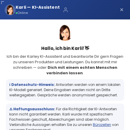
Über uns
Karli — KI-Assistent
×
×
Schnelle Lieferung
Online
Sichere Zahlung
Service Portal
(73 Bewertungen)
4.8
Sicher bei Karley
0
Hallo, ich bin Karli! 👋
Ich bin der Karley KI-Assistent und beantworte Dir gern Fragen
zu unseren Produkten und Leistungen. Du kannst mit mir
schreiben — oder
Dich mit einem echten Menschen
verbinden lassen
.
RFID-Technik
RFID Tags
RFID Aufkleber
ℹ️ Datenschutz-Hinweis:
Antworten werden von einem lokalen
RFID Aufkleber
KI-Modell generiert. Deine Eingaben werden nicht an Dritte
weitergegeben. Gespräche werden anonymisiert gespeichert.
RFID Aufkleber – Selbstklebende
⚠️ Haftungsausschluss:
Für die Richtigkeit der KI-Antworten
kann nicht garantiert werden. Karli wurde mit spezifischem
Fachwissen geschult, Abweichungen sind aber möglich.
Transponder für flexible
Verbindliche Aussagen erhalten Sie zu unseren
Bürozeiten
von
unserem Fachpersonal.