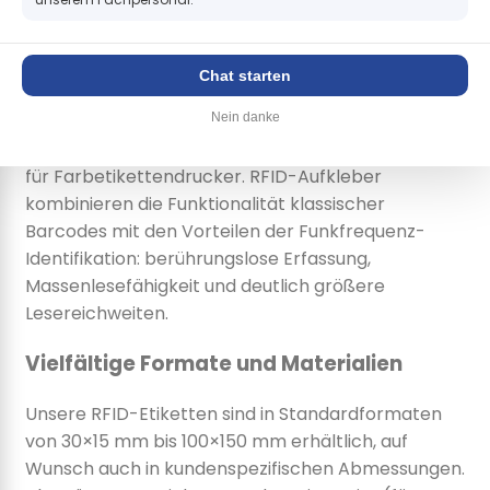
Kennzeichnung
Bei uns kaufen Sie hochwertige UHF-RFID-
Chat starten
Etiketten, die sich nach Material, Format, Chiptyp
Nein danke
und Inlay unterscheiden. Ideal zum Bedrucken per
Thermodirekt- oder Thermotransferdruck sowie
für Farbetikettendrucker. RFID-Aufkleber
kombinieren die Funktionalität klassischer
Barcodes mit den Vorteilen der Funkfrequenz-
Identifikation: berührungslose Erfassung,
Massenlesefähigkeit und deutlich größere
Lesereichweiten.
Vielfältige Formate und Materialien
Unsere RFID-Etiketten sind in Standardformaten
von 30×15 mm bis 100×150 mm erhältlich, auf
Wunsch auch in kundenspezifischen Abmessungen.