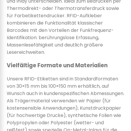
und Inlay unterscheiden. Ideal zum Bedrucken per
Thermodirekt- oder Thermotransferdruck sowie
für Farbetikettendrucker. RFID-Aufkleber
kombinieren die Funktionalität klassischer
Barcodes mit den Vorteilen der Funkfrequenz-
Identifikation: berührungslose Erfassung,
Massenlesefähigkeit und deutlich größere
Lesereichweiten.
Vielfältige Formate und Materialien
Unsere RFID-Etiketten sind in Standardformaten
von 30×15 mm bis 100×150 mm erhältlich, auf
Wunsch auch in kundenspezifischen Abmessungen.
Als Trägermaterial verwenden wir Papier (für
kostensensible Anwendungen), Kunstdruckpapier
(für hochwertige Drucke), synthetische Folien wie
Polypropylen oder Polyester (wetter- und
reißfest) sowie spezielle On-Metal-Inlays für die