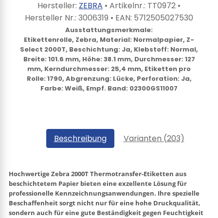
Hersteller:
ZEBRA
• Artikelnr.:
TT0972
•
Hersteller Nr.:
3006319
• EAN:
5712505027530
Ausstattungsmerkmale:
Etikettenrolle, Zebra, Material: Normalpapier, Z-
Select 2000T, Beschichtung: Ja, Klebstoff: Normal,
Breite: 101.6 mm, Höhe: 38.1 mm, Durchmesser: 127
mm, Kerndurchmesser: 25,4 mm, Etiketten pro
Rolle: 1790, Abgrenzung: Lücke, Perforation: Ja,
Farbe: Weiß, Empf. Band: 02300GS11007
Beschreibung
Varianten (203)
Hochwertige
Zebra 2000T
Thermotransfer-Etiketten aus
beschichtetem Papier bieten eine exzellente Lösung für
professionelle Kennzeichnungsanwendungen. Ihre spezielle
Beschaffenheit sorgt nicht nur für eine hohe Druckqualität,
sondern auch für eine gute Beständigkeit gegen Feuchtigkeit