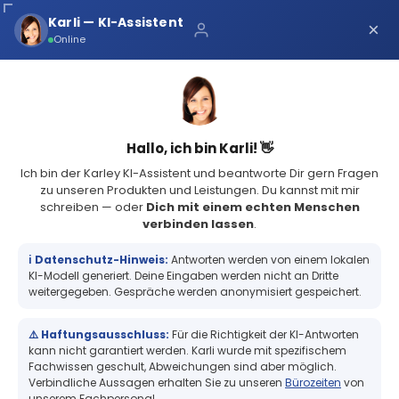
Über uns
Karli — KI-Assistent
×
×
Schnelle Lieferung
Online
Sichere Zahlung
Service Portal
(73 Bewertungen)
4.8
Sicher bei Karley
0
Hallo, ich bin Karli! 👋
Ich bin der Karley KI-Assistent und beantworte Dir gern Fragen
zu unseren Produkten und Leistungen. Du kannst mit mir
schreiben — oder
Dich mit einem echten Menschen
verbinden lassen
.
Zebra Z-Select 2000T, Etikettenrolle, Normalpapier, 102x38mm, KD
25,4mm, AD 127mm, 1790...
ℹ️ Datenschutz-Hinweis:
Antworten werden von einem lokalen
Zebra Z-Select 2000T, Etikettenrolle,
KI-Modell generiert. Deine Eingaben werden nicht an Dritte
Normalpapier, 102x38mm, KD 25,4mm,
weitergegeben. Gespräche werden anonymisiert gespeichert.
AD 127mm, 1790 Etiketten/Rolle
⚠️ Haftungsausschluss:
Für die Richtigkeit der KI-Antworten
kann nicht garantiert werden. Karli wurde mit spezifischem
Fachwissen geschult, Abweichungen sind aber möglich.
Verbindliche Aussagen erhalten Sie zu unseren
Bürozeiten
von
+
unserem Fachpersonal.