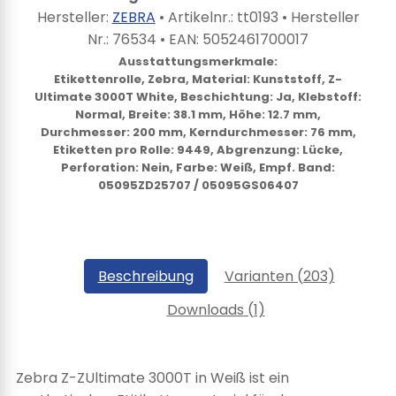
Hersteller:
ZEBRA
• Artikelnr.:
tt0193
• Hersteller
Nr.:
76534
• EAN:
5052461700017
Ausstattungsmerkmale:
Etikettenrolle, Zebra, Material: Kunststoff, Z-
Ultimate 3000T White, Beschichtung: Ja, Klebstoff:
Normal, Breite: 38.1 mm, Höhe: 12.7 mm,
Durchmesser: 200 mm, Kerndurchmesser: 76 mm,
Etiketten pro Rolle: 9449, Abgrenzung: Lücke,
Perforation: Nein, Farbe: Weiß, Empf. Band:
05095ZD25707 / 05095GS06407
Beschreibung
Varianten (203)
Downloads (1)
Zebra Z-ZUltimate 3000T in Weiß ist ein