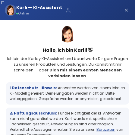
Über uns
Karli — KI-Assistent
×
×
Schnelle Lieferung
Online
Sichere Zahlung
Service Portal
(73 Bewertungen)
4.8
Sicher bei Karley
0
Hallo, ich bin Karli! 👋
Ich bin der Karley KI-Assistent und beantworte Dir gern Fragen
zu unseren Produkten und Leistungen. Du kannst mit mir
schreiben — oder
Dich mit einem echten Menschen
verbinden lassen
.
Zebra Z-Ultimate 3000T, Etikettenrolle, Kunststoff, 38.1x12.7mm
Zebra Z-Ultimate 3000T, Etikettenrolle,
ℹ️ Datenschutz-Hinweis:
Antworten werden von einem lokalen
Kunststoff, 38.1x12.7mm
KI-Modell generiert. Deine Eingaben werden nicht an Dritte
weitergegeben. Gespräche werden anonymisiert gespeichert.
⚠️ Haftungsausschluss:
Für die Richtigkeit der KI-Antworten
+
kann nicht garantiert werden. Karli wurde mit spezifischem
Fachwissen geschult, Abweichungen sind aber möglich.
Verbindliche Aussagen erhalten Sie zu unseren
Bürozeiten
von
unserem Fachpersonal.