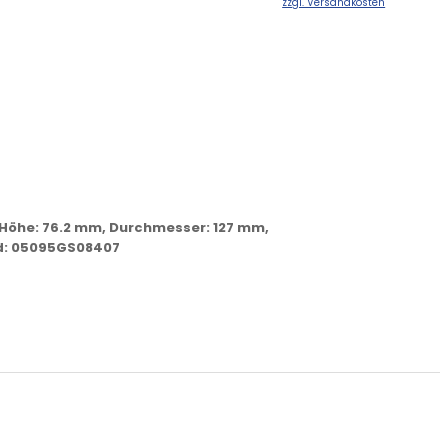
zzgl. Versandkosten
m, Höhe: 76.2 mm, Durchmesser: 127 mm,
and: 05095GS08407