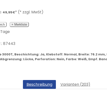
* (* zzgl. MwSt)
0:
49,95€
eich
+ Merkliste
3 Tage
.:
87443
te 3000T, Beschichtung: Ja, Klebstoff: Normal, Breite: 76.2 m
, Abgrenzung: Lücke, Perforation: Nein, Farbe: Weiß, Empf. B
Beschreibung
Varianten (203)