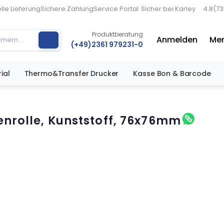
lle Lieferung
Sichere Zahlung
Service Portal
Sicher bei Karley
4.8
(7
Produktberatung
Anmelden
Mer
(+49)2361 979231-0
ial
Thermo&Transfer Drucker
Kasse Bon & Barcode
tenrolle, Kunststoff, 76x76mm