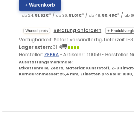
+ Warenkorb
* /
* /
* /
ab 24:
51,52€
ab 36:
51,01€
ab 48:
50,48€
ab 6
Beratung anfordern
Wunschpreis
+ Produktvergl
Verfügbarkeit: Sofort versandfertig, Lieferzeit 1-
Lager extern:
31
Hersteller:
ZEBRA
• Artikelnr.:
tt1059
• Hersteller Nr
Ausstattungsmerkmale:
Etikettenrolle, Zebra, Material: Kunststoff, Z-Ultima
Kerndurchmesser: 25,4 mm, Etiketten pro Rolle: 1000