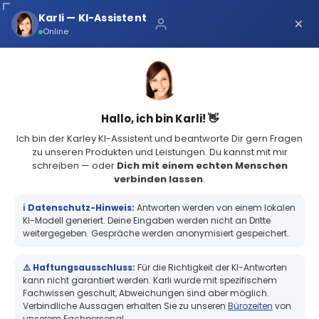
Über uns
Karli — KI-Assistent
×
×
Schnelle Lieferung
Online
Sichere Zahlung
Service Portal
(73 Bewertungen)
4.8
Sicher bei Karley
0
Hallo, ich bin Karli! 👋
Ich bin der Karley KI-Assistent und beantworte Dir gern Fragen
zu unseren Produkten und Leistungen. Du kannst mit mir
schreiben — oder
Dich mit einem echten Menschen
verbinden lassen
.
Zebra Z-Select 2000T, Etikettenrolle, Normalpapier, 101,6x152,4mm,
KD 25,4mm, AD 127mm,...
ℹ️ Datenschutz-Hinweis:
Antworten werden von einem lokalen
Zebra Z-Select 2000T, Etikettenrolle,
KI-Modell generiert. Deine Eingaben werden nicht an Dritte
Normalpapier, 101,6x152,4mm, KD
weitergegeben. Gespräche werden anonymisiert gespeichert.
25,4mm, AD 127mm, 475
Etiketten/Rolle
⚠️ Haftungsausschluss:
Für die Richtigkeit der KI-Antworten
kann nicht garantiert werden. Karli wurde mit spezifischem
Fachwissen geschult, Abweichungen sind aber möglich.
Verbindliche Aussagen erhalten Sie zu unseren
Bürozeiten
von
unserem Fachpersonal.