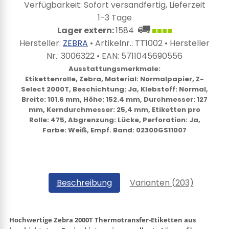
Verfügbarkeit: Sofort versandfertig, Lieferzeit
1-3 Tage
Lager extern:
1584
Hersteller:
ZEBRA
• Artikelnr.:
TT1002
• Hersteller
Nr.:
3006322
• EAN:
5711045690556
Ausstattungsmerkmale:
Etikettenrolle, Zebra, Material: Normalpapier, Z-
Select 2000T, Beschichtung: Ja, Klebstoff: Normal,
Breite: 101.6 mm, Höhe: 152.4 mm, Durchmesser: 127
mm, Kerndurchmesser: 25,4 mm, Etiketten pro
Rolle: 475, Abgrenzung: Lücke, Perforation: Ja,
Farbe: Weiß, Empf. Band: 02300GS11007
Beschreibung
Varianten (203)
Hochwertige
Zebra 2000T
Thermotransfer-Etiketten aus