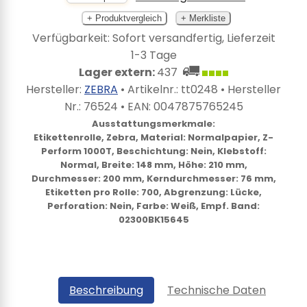
+ Produktvergleich
+ Merkliste
Verfügbarkeit: Sofort versandfertig, Lieferzeit
1-3 Tage
Lager extern:
437
Hersteller:
ZEBRA
• Artikelnr.:
tt0248
• Hersteller
Nr.:
76524
• EAN:
0047875765245
Ausstattungsmerkmale:
Etikettenrolle, Zebra, Material: Normalpapier, Z-
Perform 1000T, Beschichtung: Nein, Klebstoff:
Normal, Breite: 148 mm, Höhe: 210 mm,
Durchmesser: 200 mm, Kerndurchmesser: 76 mm,
Etiketten pro Rolle: 700, Abgrenzung: Lücke,
Perforation: Nein, Farbe: Weiß, Empf. Band:
02300BK15645
Beschreibung
Technische Daten