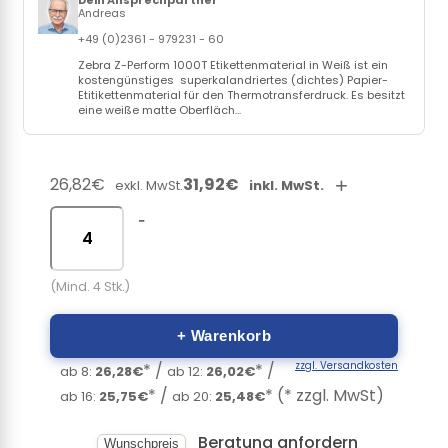
Dein Ansprechpartner
Andreas
+49 (0)2361 - 979231 - 60
Zebra Z-Perform 1000T Etikettenmaterial in Weiß ist ein
kostengünstiges superkalandriertes (dichtes) Papier-
Etitikettenmaterial für den Thermotransferdruck. Es besitzt
eine weiße matte Oberfläch...
26,82€
31,92€
+
exkl. MwSt.
inkl. MwSt.
-
(Mind. 4 Stk.)
+ Warenkorb
zzgl. Versandkosten
* /
* /
ab 8:
26,28€
ab 12:
26,02€
* /
* (* zzgl. MwSt)
ab 16:
25,75€
ab 20:
25,48€
Beratung anfordern
Wunschpreis