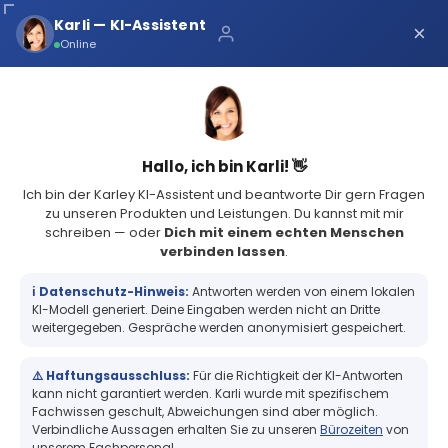
Über uns
Karli — KI-Assistent
×
×
Schnelle Lieferung
Online
Sichere Zahlung
Service Portal
(73 Bewertungen)
4.8
Sicher bei Karley
0
Hallo, ich bin Karli! 👋
Ich bin der Karley KI-Assistent und beantworte Dir gern Fragen
zu unseren Produkten und Leistungen. Du kannst mit mir
schreiben — oder
Dich mit einem echten Menschen
verbinden lassen
.
Zebra Z-Perform 1000T, Etikettenrolle, Normalpapier, unbeschichtet,
für Midrange/High End...
ℹ️ Datenschutz-Hinweis:
Antworten werden von einem lokalen
Zebra Z-Perform 1000T, Etikettenrolle,
KI-Modell generiert. Deine Eingaben werden nicht an Dritte
Normalpapier, unbeschichtet, für
weitergegeben. Gespräche werden anonymisiert gespeichert.
Midrange/High End Drucker, Kern:
76mm, Durchmesser: 200mm, Maße
⚠️ Haftungsausschluss:
Für die Richtigkeit der KI-Antworten
(BxH): 148x210mm, 700 Etiketten/Rolle,
kann nicht garantiert werden. Karli wurde mit spezifischem
empf. Band: 2300 Wachs
Fachwissen geschult, Abweichungen sind aber möglich.
Verbindliche Aussagen erhalten Sie zu unseren
Bürozeiten
von
unserem Fachpersonal.