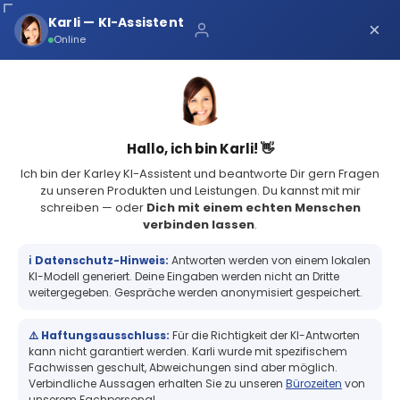
Über uns
Karli — KI-Assistent
×
×
Schnelle Lieferung
Online
Sichere Zahlung
Service Portal
(73 Bewertungen)
4.8
Sicher bei Karley
0
Hallo, ich bin Karli! 👋
Ich bin der Karley KI-Assistent und beantworte Dir gern Fragen
zu unseren Produkten und Leistungen. Du kannst mit mir
schreiben — oder
Dich mit einem echten Menschen
verbinden lassen
.
Zebra Z-Ultimate 3000T, Etikettenrolle, Kunststoff, 102x64mm, KD
76mm, AD 200mm, 2220...
ℹ️ Datenschutz-Hinweis:
Antworten werden von einem lokalen
Zebra Z-Ultimate 3000T, Etikettenrolle,
KI-Modell generiert. Deine Eingaben werden nicht an Dritte
Kunststoff, 102x64mm, KD 76mm, AD
weitergegeben. Gespräche werden anonymisiert gespeichert.
200mm, 2220 Etiketten/Rolle
⚠️ Haftungsausschluss:
Für die Richtigkeit der KI-Antworten
kann nicht garantiert werden. Karli wurde mit spezifischem
Fachwissen geschult, Abweichungen sind aber möglich.
Verbindliche Aussagen erhalten Sie zu unseren
Bürozeiten
von
+
unserem Fachpersonal.