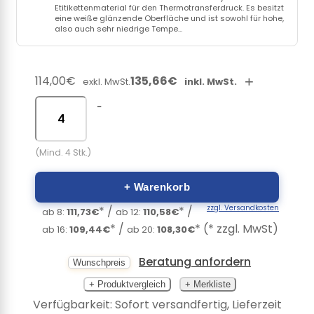
Etitikettenmaterial für den Thermotransferdruck. Es besitzt
eine weiße glänzende Oberfläche und ist sowohl für hohe,
also auch sehr niedrige Tempe...
114,00€
135,66€
+
exkl. MwSt.
inkl. MwSt.
-
(Mind. 4 Stk.)
+ Warenkorb
zzgl. Versandkosten
* /
* /
ab 8:
111,73€
ab 12:
110,58€
* /
* (* zzgl. MwSt)
ab 16:
109,44€
ab 20:
108,30€
Beratung anfordern
Wunschpreis
+ Produktvergleich
+ Merkliste
Verfügbarkeit: Sofort versandfertig, Lieferzeit