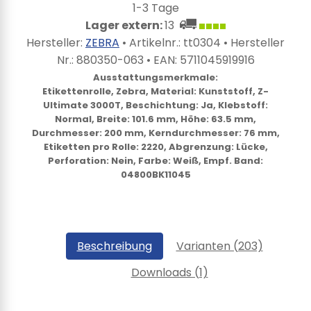
1-3 Tage
Lager extern:
13
Hersteller:
ZEBRA
• Artikelnr.:
tt0304
• Hersteller
Nr.:
880350-063
• EAN:
5711045919916
Ausstattungsmerkmale:
Etikettenrolle, Zebra, Material: Kunststoff, Z-
Ultimate 3000T, Beschichtung: Ja, Klebstoff:
Normal, Breite: 101.6 mm, Höhe: 63.5 mm,
Durchmesser: 200 mm, Kerndurchmesser: 76 mm,
Etiketten pro Rolle: 2220, Abgrenzung: Lücke,
Perforation: Nein, Farbe: Weiß, Empf. Band:
04800BK11045
Beschreibung
Varianten (203)
Downloads (1)