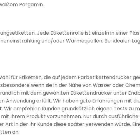
 weißem Pergamin.
gsetiketten. Jede Etikettenrolle ist einzeln in einer Plas
onneneinstrahlung und/oder Wärmequellen. Bei idealen L
le Wahl für Etiketten, die auf jedem Farbetikettendrucker
besondere wenn sie in der Nähe von Wasser oder Chemik
t gründlich mit dem gewählten Etikettendrucker unter E
gen Anwendung erfüllt. Wir haben gute Erfahrungen mit di
 Wir empfehlen Kunden grundsätzlich eigene Tests zu m
mit Ihrem Produkt vorzunehmen. Nur durch ausführliche e
er Art in der Ihr Kunde diese später verwenden würde. E
tten an.