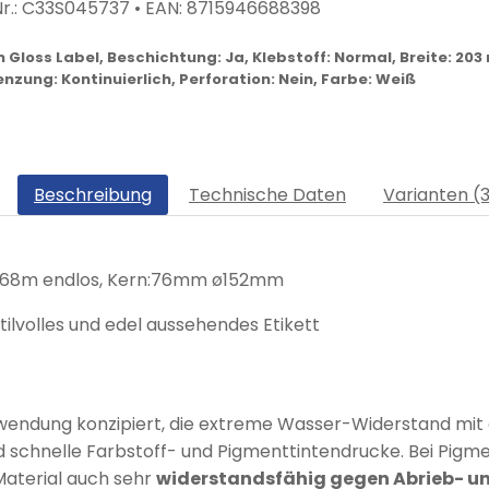
r.:
C33S045737
• EAN:
8715946688398
tin Gloss Label, Beschichtung: Ja, Klebstoff: Normal, Breite: 
nzung: Kontinuierlich, Perforation: Nein, Farbe: Weiß
Beschreibung
Technische Daten
Varianten (
mmx68m endlos, Kern:76mm ø152mm
stilvolles und edel aussehendes Etikett
wendung konzipiert, die extreme Wasser-Widerstand mit de
d schnelle Farbstoff- und Pigmenttintendrucke. Bei Pigm
 Material auch sehr
widerstandsfähig gegen Abrieb- un