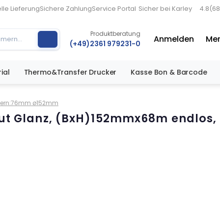
lle Lieferung
Sichere Zahlung
Service Portal
Sicher bei Karley
4.8
(68
Produktberatung
Anmelden
Mer
(+49)2361 979231-0
ial
Thermo&Transfer Drucker
Kasse Bon & Barcode
s, Kern:76mm ø152mm
rlmut Glanz, (BxH)152mmx68m endlo