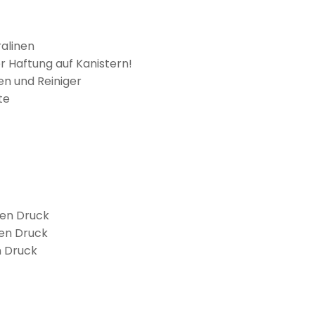
ralinen
r Haftung auf Kanistern!
en und Reiniger
te
igen Druck
igen Druck
n Druck