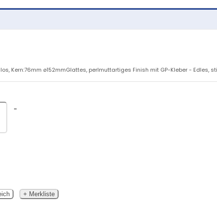
os, Kern:76mm ø152mmGlattes, perlmuttartiges Finish mit GP-Kleber - Edles, stil
-
eich
+ Merkliste