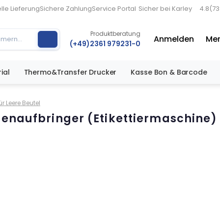
lle Lieferung
Sichere Zahlung
Service Portal
Sicher bei Karley
4.8
(7
Produktberatung
Anmelden
Mer
(+49)2361 979231-0
ial
Thermo&Transfer Drucker
Kasse Bon & Barcode
r Leere Beutel
tenaufbringer (Etikettiermaschine) 