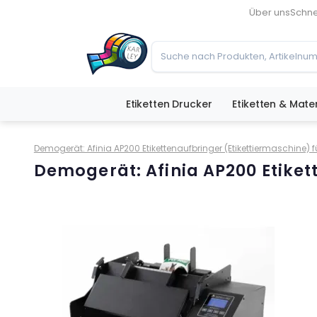
Über uns
Schne
Etiketten Drucker
Etiketten & Mater
Demogerät: Afinia AP200 Etikettenaufbringer (Etikettiermaschine) fü
Demogerät: Afinia AP200 Etiket