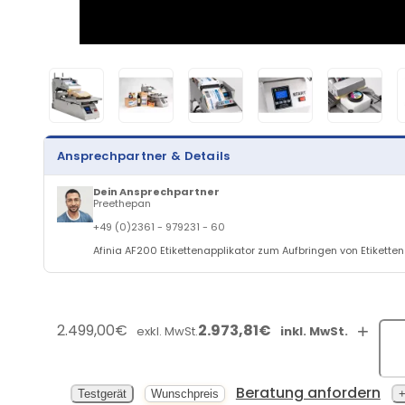
Ansprechpartner & Details
Dein Ansprechpartner
Preethepan
+49 (0)2361 - 979231 - 60
Afinia AF200 Etikettenapplikator zum Aufbringen von Etikette
2.499,00€
2.973,81€
+
exkl. MwSt.
inkl. MwSt.
Beratung anfordern
Testgerät
Wunschpreis
+