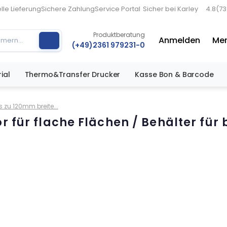
lle Lieferung
Sichere Zahlung
Service Portal
Sicher bei Karley
4.8
(7
Produktberatung
Anmelden
Mer
(+49)2361 979231-0
ial
Thermo&Transfer Drucker
Kasse Bon & Barcode
s zu 120mm breite...
r für flache Flächen / Behälter für 