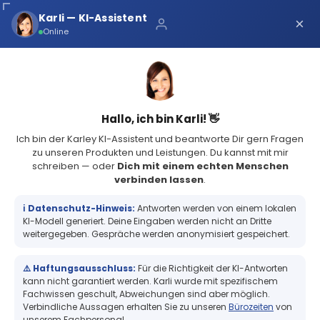
Über uns
Karli — KI-Assistent
×
×
Schnelle Lieferung
Online
Sichere Zahlung
Service Portal
(68 Bewertungen)
4.8
Sicher bei Karley
0
Hallo, ich bin Karli! 👋
Ich bin der Karley KI-Assistent und beantworte Dir gern Fragen
zu unseren Produkten und Leistungen. Du kannst mit mir
schreiben — oder
Dich mit einem echten Menschen
verbinden lassen
.
Seagull BarTender neueste Version Enterprise, Anwendungslizenz
& 3 Druckerlizenzen mit 12...
ℹ️ Datenschutz-Hinweis:
Antworten werden von einem lokalen
Seagull BarTender neueste Version
KI-Modell generiert. Deine Eingaben werden nicht an Dritte
Enterprise, Anwendungslizenz & 3
weitergegeben. Gespräche werden anonymisiert gespeichert.
Druckerlizenzen mit 12 Monate
Standard Support & Maintainance
⚠️ Haftungsausschluss:
Für die Richtigkeit der KI-Antworten
kann nicht garantiert werden. Karli wurde mit spezifischem
Fachwissen geschult, Abweichungen sind aber möglich.
Verbindliche Aussagen erhalten Sie zu unseren
Bürozeiten
von
unserem Fachpersonal.