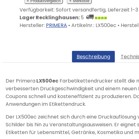
+ Produktvergleich
+ Merkliste
Verfügbarkeit: Sofort versandfertig, Lieferzeit 1-
Lager Recklinghausen:
5
Hersteller:
PRIMERA
• Artikelnr.:
LX500ec
• Herstell
Beschreibung
Techni
Der Primera
LX500ec
Farbetikettendrucker stellt die 
verbesserten Druckgeschwindigkeit und einem neuen Pa
Coupons schnell und kosteneffizient zu produzieren. 
Anwendungen im Etikettendruck.
Der LX500ec zeichnet sich durch eine Druckauflösung v
Schilder bis hin zu Veranstaltungsausweisen. Er eignet 
Etiketten für Lebensmittel, Getränke, Kosmetika und m