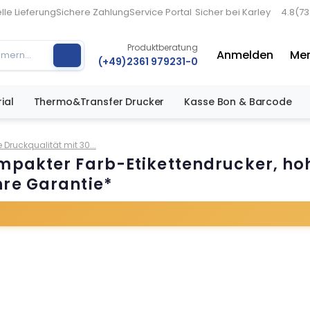
lle Lieferung
Sichere Zahlung
Service Portal
Sicher bei Karley
4.8
(7
Produktberatung
Anmelden
Mer
(+49)2361 979231-0
ial
Thermo&Transfer Drucker
Kasse Bon & Barcode
Druckqualität mit 30...
mpakter Farb-Etikettendrucker, ho
hre Garantie*