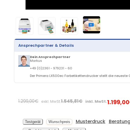
Ansprechpartner & Details
Dein Ansprechpartner
Markus
+49 (0)2361 - 979231 - 60
Der Primera LX500ec Farbetikettendrucker stellt die neueste 
1.299,00€
1.545,81€
1.199,0
exkl. MwSt.
inkl. MwSt.
Musterdruck
Beratung
Testgerät
Wunschpreis