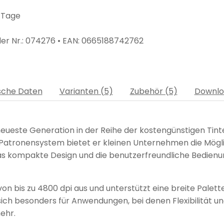
3 Tage
er Nr.:
074276
• EAN:
0665188742762
sche Daten
Varianten (5)
Zubehör (5)
Downlo
neueste Generation in der Reihe der kostengünstigen Tint
tronensystem bietet er kleinen Unternehmen die Möglichke
Das kompakte Design und die benutzerfreundliche Bedienun
on bis zu 4800 dpi aus und unterstützt eine breite Palett
sich besonders für Anwendungen, bei denen Flexibilität und
ehr.