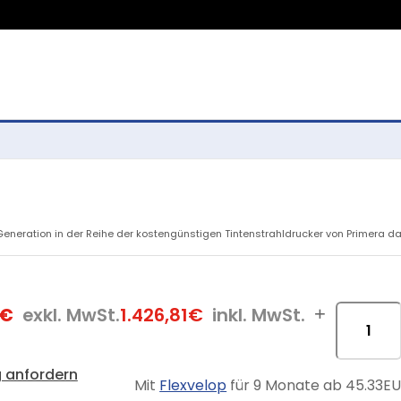
Generation in der Reihe der kostengünstigen Tintenstrahldrucker von Primera da
0€
exkl. MwSt.
1.426,81€
inkl. MwSt.
+
 anfordern
Mit
Flexvelop
für 9 Monate ab 45.33EU