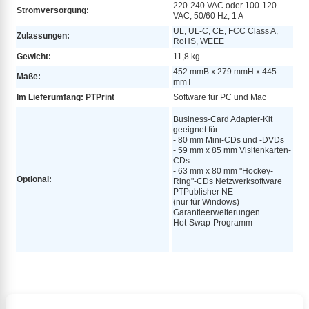
220-240 VAC oder 100-120
Stromversorgung:
VAC, 50/60 Hz, 1 A
UL, UL-C, CE, FCC Class A,
Zulassungen:
RoHS, WEEE
Gewicht:
11,8 kg
452 mmB x 279 mmH x 445
Maße:
mmT
Im Lieferumfang: PTPrint
Software für PC und Mac
Business-Card Adapter-Kit
geeignet für:
- 80 mm Mini-CDs und -DVDs
- 59 mm x 85 mm Visitenkarten-
CDs
- 63 mm x 80 mm "Hockey-
Optional:
Ring"-CDs Netzwerksoftware
PTPublisher NE
(nur für Windows)
Garantieerweiterungen
Hot-Swap-Programm