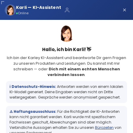
Über uns
Karli — KI-Assistent
×
×
Schnelle Lieferung
Online
Sichere Zahlung
Service Portal
(68 Bewertungen)
4.8
Sicher bei Karley
0
Hallo, ich bin Karli! 👋
Ich bin der Karley KI-Assistent und beantworte Dir gern Fragen
zu unseren Produkten und Leistungen. Du kannst mit mir
schreiben — oder
Dich mit einem echten Menschen
verbinden lassen
.
Primera Disc Publisher DP-4052 CD / DVD Roboter - 1 Laufwerk
50Disc Kapazität mit USB...
ℹ️ Datenschutz-Hinweis:
Antworten werden von einem lokalen
Primera Disc Publisher DP-4052 CD /
KI-Modell generiert. Deine Eingaben werden nicht an Dritte
DVD Roboter - 1 Laufwerk 50Disc
weitergegeben. Gespräche werden anonymisiert gespeichert.
Kapazität mit USB 3.0, 3 Jahre
Garantie*
⚠️ Haftungsausschluss:
Für die Richtigkeit der KI-Antworten
kann nicht garantiert werden. Karli wurde mit spezifischem
Fachwissen geschult, Abweichungen sind aber möglich.
Verbindliche Aussagen erhalten Sie zu unseren
Bürozeiten
von
unserem Fachpersonal.