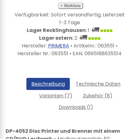
+ Merkliste
Verfügbarkeit: Sofort versandfertig, Lieferzeit
1-3 Tage
Lager Recklinghausen:
1
Lager extern:
2
Hersteller:
PRIMERA
• Artikelnr.:
063551
•
Hersteller Nr.:
063551
• EAN:
0665188635514
Beschreibung
Technische Daten
Varianten (7)
Zubehör (8)
Downloads (1)
DP-4052 Disc Printer und Brenner mit einem
CD/DVD Laufwerk
– Medien-Kapazität: 50