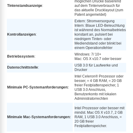
möglichen Drucke basierend
Tintenstandsanzeige
:
auf dem Tintenverbrauch für
das aktuelle Drucklayout (zum
Patent angemeldet)
Extern: Stromversorgung
Intern: Blaue LED-Beleuchtung
ist während des Normalbetriebs
Kontrollanzeigen
:
konstant an, pulsiert bei
niedrigem Tinten- oder
Mediendstand oder blinkt bei
einem Operationsfehler
Windows: 7/ 10+
Betriebssystem
:
Mac: OS X v10.7 oder besser
USB 3.0 für Laufwerke und
Datenschnittstelle
:
Drucker
Intel Celeron® Prozessor oder
besser, = 4 GB RAM, = 20 GB
freier Festplattenspeicher, 1
Minimale PC-Systemanforderungen:
USB 3.0 Anschluss,
Benutzerkonto mit lokalen
Administratorrechten
Intel Prozessor oder besser mit
mindst. Mac OS X v10.7, 2 GB
Minimale Mac-Systemanforderungen:
RAM, 1 USB 3.0 Anschluss, =
20 GB freier
Festplattenspeicher.