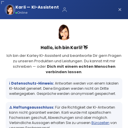
Über uns
Karli — KI-Assistent
×
×
Schnelle Lieferung
Online
Sichere Zahlung
Service Portal
(73 Bewertungen)
4.8
Sicher bei Karley
0
Hallo, ich bin Karli! 👋
Ich bin der Karley KI-Assistent und beantworte Dir gern Fragen
zu unseren Produkten und Leistungen. Du kannst mit mir
schreiben — oder
Dich mit einem echten Menschen
verbinden lassen
.
Matt Silberne Folie, für Primera FX400e/FX500e & DTM FX510e/
FX810e, 110mm breit x 200m...
ℹ️ Datenschutz-Hinweis:
Antworten werden von einem lokalen
Matt Silberne Folie, für Primera
KI-Modell generiert. Deine Eingaben werden nicht an Dritte
FX400e/FX500e & DTM FX510e/ FX810e,
weitergegeben. Gespräche werden anonymisiert gespeichert.
110mm breit x 200m lang
⚠️ Haftungsausschluss:
Für die Richtigkeit der KI-Antworten
kann nicht garantiert werden. Karli wurde mit spezifischem
Fachwissen geschult, Abweichungen sind aber möglich.
Verbindliche Aussagen erhalten Sie zu unseren
Bürozeiten
von
+
unserem Fachpersonal.