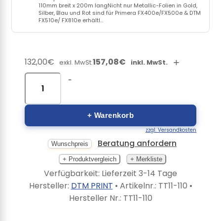
110mm breit x 200m langNicht nur Metallic-Folien in Gold,
Silber, Blau und Rot sind für Primera FX400e/FX500e & DTM
FX510e/ FX810e erhältl...
132,00€
157,08€
+
exkl. MwSt.
inkl. MwSt.
-
+ Warenkorb
zzgl. Versandkosten
Beratung anfordern
Wunschpreis
+ Produktvergleich
+ Merkliste
Verfügbarkeit: Lieferzeit 3-14 Tage
Hersteller:
DTM PRINT
• Artikelnr.:
TT11-110
•
Hersteller Nr.:
TT11-110