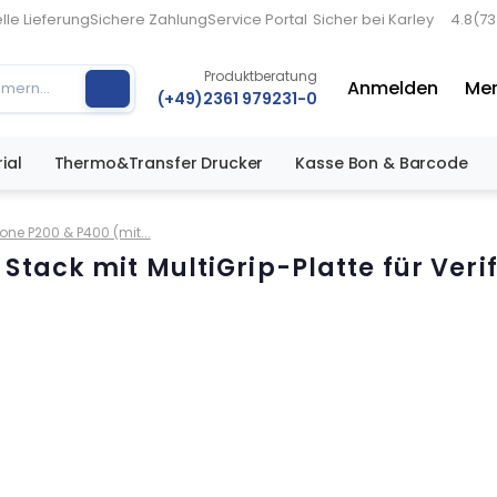
lle Lieferung
Sichere Zahlung
Service Portal
Sicher bei Karley
4.8
(7
Produktberatung
Anmelden
Mer
(+49)2361 979231-0
ial
Thermo&Transfer Drucker
Kasse Bon & Barcode
one P200 & P400 (mit...
tack mit MultiGrip-Platte für Verif