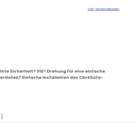
zzgl. Versandkosten
öhte Sicherheit? 310° Drehung für eine einfache
rdaten? Einfache Installation des ClickSafe-
1)