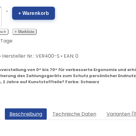
-
+ Warenkorb
eich
+ Merkliste
3 Tage
• Hersteller Nr.:
VER400-S
• EAN:
0
sverstellung von 0° bis 70° für verbesserte Ergonomie und erh
herung des Zahlungsgeräts zum Schutz persönlicher Endnutze
e, 2 Jahre auf Kunststoffteile? Farbe: Schwarz
Beschreibung
Technische Daten
Varianten (1