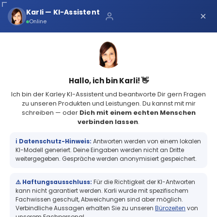
Über uns
Karli — KI-Assistent
×
×
Schnelle Lieferung
Online
Sichere Zahlung
Service Portal
(73 Bewertungen)
4.8
Sicher bei Karley
0
Hallo, ich bin Karli! 👋
Ich bin der Karley KI-Assistent und beantworte Dir gern Fragen
zu unseren Produkten und Leistungen. Du kannst mit mir
schreiben — oder
Dich mit einem echten Menschen
verbinden lassen
.
DTM Eddie Karusell Trays - 8x 15 mm x 40 mm Rechteck
DTM Eddie Karusell Trays - 8x 15 mm x
ℹ️ Datenschutz-Hinweis:
Antworten werden von einem lokalen
40 mm Rechteck
KI-Modell generiert. Deine Eingaben werden nicht an Dritte
weitergegeben. Gespräche werden anonymisiert gespeichert.
⚠️ Haftungsausschluss:
Für die Richtigkeit der KI-Antworten
+
kann nicht garantiert werden. Karli wurde mit spezifischem
Fachwissen geschult, Abweichungen sind aber möglich.
Verbindliche Aussagen erhalten Sie zu unseren
Bürozeiten
von
unserem Fachpersonal.