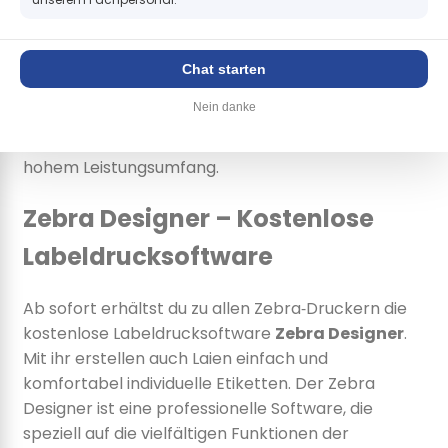
Maximiere die Leistung deiner Zebra‑Drucker und
passe sie mit vor Ort oder ab Werk installierbarem
Zubehör an deine Anwendung an.
Chat starten
Mit den Desktop‑Etikettendruckern aus dem Hause
Nein danke
Zebra bieten wir dir platzsparende,
benutzerfreundliche und robuste Geräte mit
hohem Leistungsumfang.
Zebra Designer – Kostenlose
Labeldrucksoftware
Ab sofort erhältst du zu allen Zebra‑Druckern die
kostenlose Labeldrucksoftware
Zebra Designer
.
Mit ihr erstellen auch Laien einfach und
komfortabel individuelle Etiketten. Der Zebra
Designer ist eine professionelle Software, die
speziell auf die vielfältigen Funktionen der