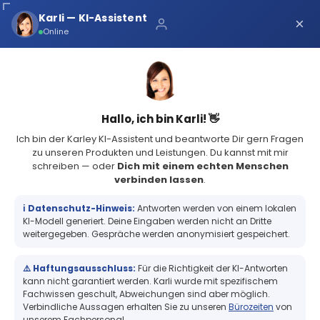
Über uns
Karli — KI-Assistent
×
×
Schnelle Lieferung
Online
Sichere Zahlung
Service Portal
(73 Bewertungen)
4.8
Sicher bei Karley
0
Hallo, ich bin Karli! 👋
Ich bin der Karley KI-Assistent und beantworte Dir gern Fragen
zu unseren Produkten und Leistungen. Du kannst mit mir
schreiben — oder
Dich mit einem echten Menschen
verbinden lassen
.
Etikettendrucker: Desktop
Zebra Zubehör
ℹ️ Datenschutz-Hinweis:
Antworten werden von einem lokalen
Zebra Zubehör
KI-Modell generiert. Deine Eingaben werden nicht an Dritte
weitergegeben. Gespräche werden anonymisiert gespeichert.
⚠️ Haftungsausschluss:
Für die Richtigkeit der KI-Antworten
Zebra‑Drucker Zubehör
kann nicht garantiert werden. Karli wurde mit spezifischem
Fachwissen geschult, Abweichungen sind aber möglich.
Verbindliche Aussagen erhalten Sie zu unseren
Bürozeiten
von
unserem Fachpersonal.