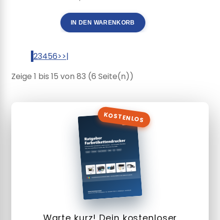
IN DEN WARENKORB
1
2
3
4
5
6
>
>|
Zeige 1 bis 15 von 83 (6 Seite(n))
KOSTENLOS
Warte kurz! Dein kostenloser